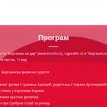
Програм
кта “Бијељини на дар” (www.krosrts.rs), одржаће се и “Бијељинск
четвртак, 11.мај:
“: Бијељински филмски сусрети
ажног филма Страхиња Бановић, редитеља Стефана Арсенијевића
естивал у Карловим Варима
иваних кратких филмова
н-при Сребрни голуб за режију