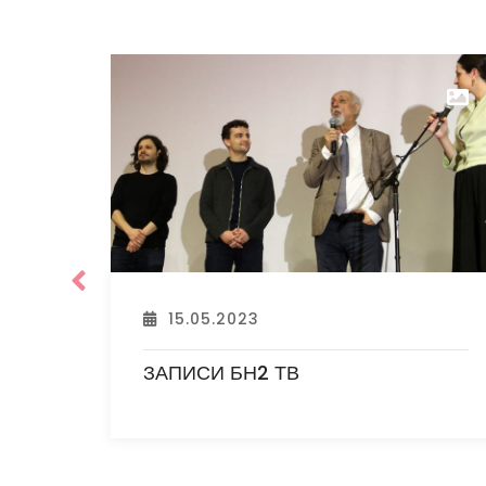
12.05.2023
У Центру за културу "Семберије"
одржано књижевно вече са
истакнутим пјесником Љубивојем
Ршумовићем