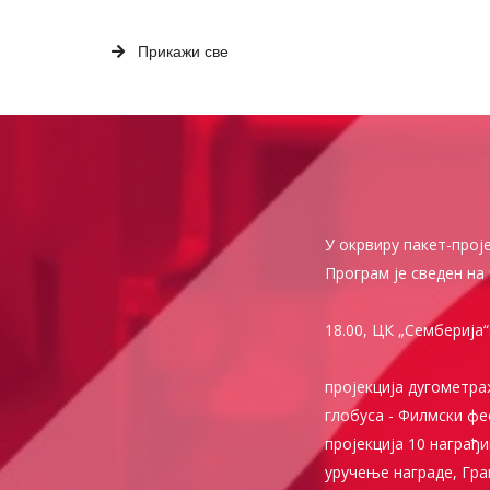
Прикажи све
У окрвиру пакет-проје
Програм је сведен на 
18.00, ЦК „Семберија
пројекција дугометр
глобуса - Филмски ф
пројекција 10 награђ
уручење награде, Гра