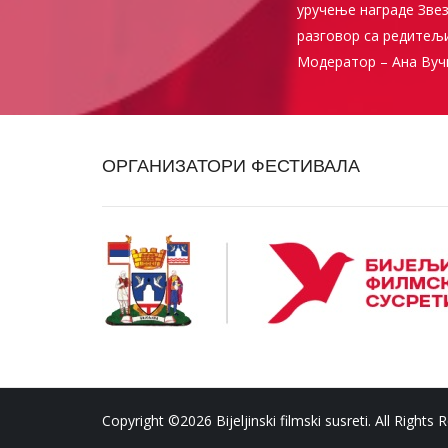
уручење награде Звез
разговор са редитељ
Модератор – Ана Вуч
ОРГАНИЗАТОРИ ФЕСТИВАЛА
Copyright ©2026 Bijeljinski filmski susreti. All Rights