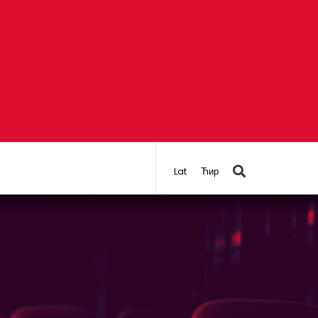
Lat
Ћир