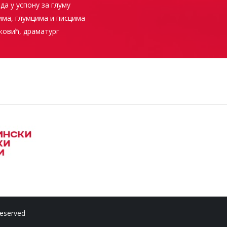
да у успону за глуму
има, глумцима и писцима
ковић, драматург
 Reserved