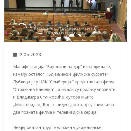
12.05.2023.
Манифестација “Бијељини на дар” изњедрила је,
између осталог ,”Бијељинске филмске сусрете” .
Публици је у ЦЗК “Семберија ” представљен филм
“Страхиња Бановић” , а имали су прилику упознати
и Владимира Станковића, аутора књиге
„Монтевидео, Бог те видео“,по којој су снимљена
два позната филма и телевизијска серија.
Невјероватан труд је уложен у „Бијељинске