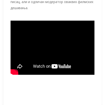
писац, али и одличан модератор оваквих филмских
дешавања.