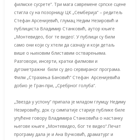
филмске сусрете“. Три мага савремене српске сцене
стигла су на позорницу ЦК „Семберија“ – редитељ
Стефан Арсенијевић, глумац Недим Незировић и
публициста Владимир Станковић, аутор књиге
„Монтевидео, бог те видео’. У публици су били
само они који су хтели да сазнају и који детаљ
више о њиховим блиставим остварењима.
Разговори, инсерти, кратки филмови и
дугометражни били су део сервираног програма.
Филм „Страхиња Бановић“ Стефан Арсенијевића
добио је Гран-при, „Сребрног голуба“.
„Звезда у успону“ припала је младом глумцу Недиму
Незировићу, док су симпатије старије публике биле
упућене говору Владимира Станковића о настанку
његове књиге „Монтевидео, бог те видео“.Печат
програму дала је и Ана Вучковић, драматург и