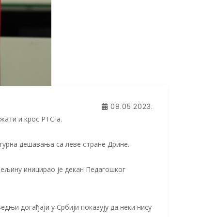
08.05.2023.
жати и крос РТС-а.
ултурна дешавања са леве стране Дрине.
ијељину иницирао је декан Педагошког
љедњи догађаји у Србији показују да неки нису