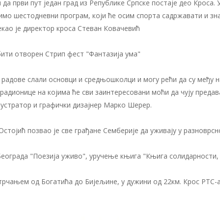
 да први пут један град из Републике Српске постаје део Кроса
о шестодневни програм, који ће осим спорта садржавати и зна
екао је директор кроса Стеван Ковачевић
бити отворен Стрип фест "Фантазија ума"
у радове слали основци и средњошколци и могу рећи да су међу 
радионице на којима ће сви заинтересовани моћи да чују предав
илустратор и графички дизајнер Марко Шерер.
стојић позвао је све грађане Семберије да уживају у разноврсн
Београда "Поезија уживо", уручење књига "Књига солидарности,
рчањем од Богатића до Бијељине, у дужини од 22км. Крос РТС-а 