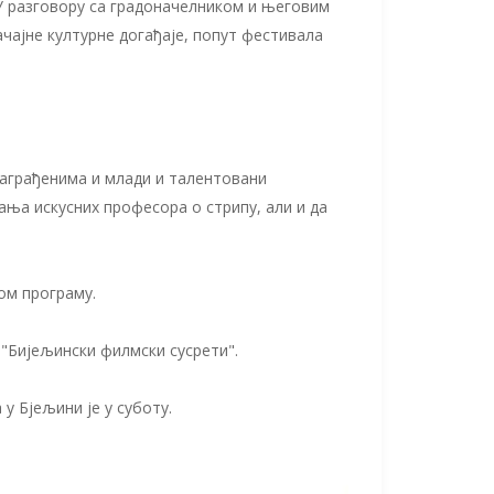
. У разговору са градоначелником и његовим
чајне културне догађаје, попут фестивала
награђенима и млади и талентовани
ања искусних професора о стрипу, али и да
ом програму.
 "Бијељински филмски сусрети".
у Бјељини је у суботу.