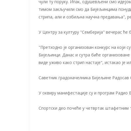
чули ту поруку. Ипак, одушевљени смо идејом
тимом закључили смо да Бијељинцима понудим
стрипа, али и озбиљна научна предавања", р
У Центру за културу "Семберија" вечерас ће 
"Претходно је организован конкурс на који с
Бијељинци. Данас и сутра биће организоване 
виде уживо како стрип настаје", истакао је 
Саветник градоначелника Бијељине Радосав О
У оквиру манифестације су и програм Радио 
Спортски део почеће у четвртак штафетним т