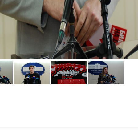
Саветник градоначелника Бијељине Радосав Остојић