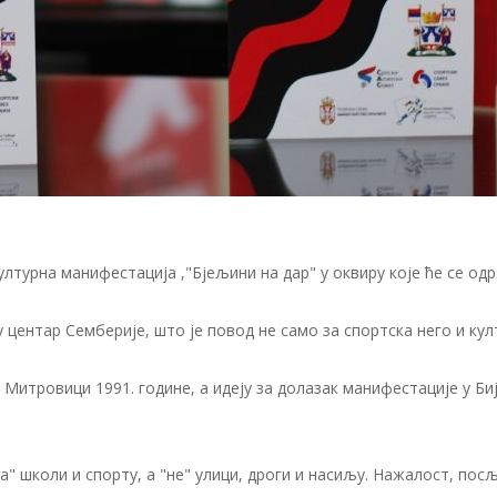
лтурна манифестација ,"Бјељини на дар" у оквиру које ће се одр
 у центар Семберије, што је повод не само за спортска него и к
 Митровици 1991. године, а идеју за долазак манифестације у Б
да" школи и спорту, а "не" улици, дроги и насиљу. Нажалост, пос