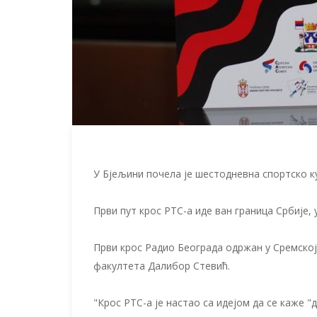
У Бјељини почела је шестодневна спортско ку
Први пут крос РТС-а иде ван граница Србије,
Први крос Радио Београда одржан у Сремској
факултета Далибор Стевић.
"Крос РТС-а је настао са идејом да се каже "